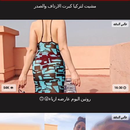
مشيت لتركيا كبرت الارداف والصدر
عالي الدقة
54K
16:30
روتين اليوم عارضه ازياء😜🙃
عالي الدقة