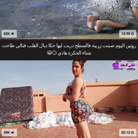
62K
12:39
روتين اليوم صبنت زربية فالسطح دربت ليها حكا ديال القلب فتالي طاحت
شتاء الحكرة هادي 🙄😭
عالي الدقة
59K
02:12