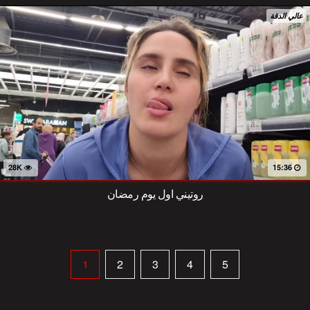
عالي الدقة
28K
15:36
روتيني اول يوم رمضان
1
2
3
4
5