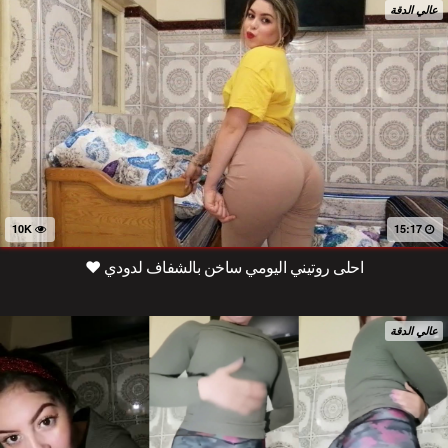
عالي الدقة
10K
15:17
احلى روتيني اليومي ساخن بالشفاف لدودي ❤️
عالي الدقة