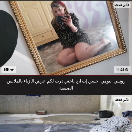
عالي الدقة
15K
14:21
روتيني اليومي احسن إت ارة ياختي درت لكم عرض الأزياء بالملابس
الصيفية
عالي الدقة