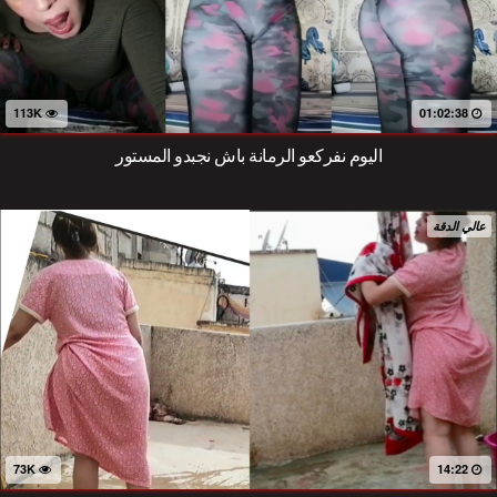
113K
01:02:38
اليوم نفركعو الرمانة باش نجبدو المستور
عالي الدقة
73K
14:22