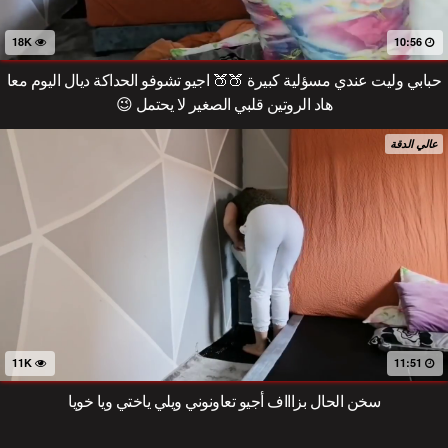
18K
10:56
حبابي وليت عندي مسؤلية كبيرة 🍑🍑 اجيو تشوفو الحداكة ديال اليوم معا
هاد الروتين قلبي الصغير لا يحتمل 😉
عالي الدقة
11K
11:51
سخن الحال بزاااف أجيو تعاونوني ويلي ياختي ويا خويا