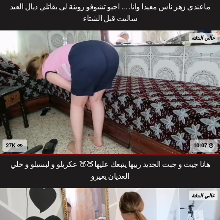
ماعندي زهر ناس معيدا وانا…. اجيو تشوفو روينة لي بقاتلي ديال العيد
ساليت قبل الشتاء
عالي الدقة
27K
10:07
هانا جيت و جبت الجديد ربيها يتبعك عليها🍑🍑 عكريلو و لبسيلو و خلي
العديان يغيرو
عالي الدقة