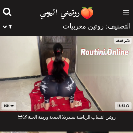
جاوز
لى
لمحتوى
التصنيف:
روتين مغربيات
عالي الدقة
10K
18:54
روتين انتساب الرياضة سندريلا العبدية وريقة الحنة 🥵😍