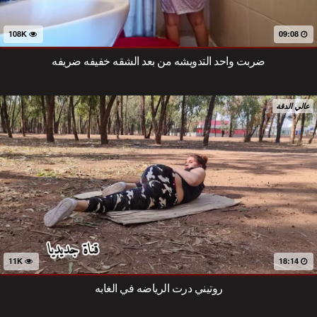
108K
09:08
ضربت واحد التدويشه من بعد الشقه خفيفه ضريفه
عالي الدقة
11K
18:14
روتيني درت الرياضه في الغابه