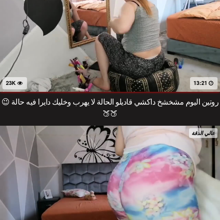
23K
13:21
روتين اليوم مشخشخ داكشي قاديلو الحالة لا يهرب وخليك دايرا فيه حالة 😉
🍑🍑
عالي الدقة