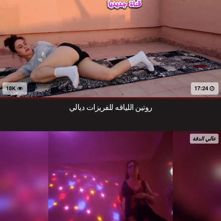
18K
17:24
روتين اللياقه للفريزات ديالي
عالي الدقة