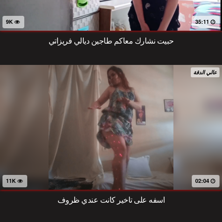
9K
35:11
حبيت نشارك معاكم طاجين ديالي فريزاتي
عالي الدقة
11K
02:04
اسفه على تاخير كانت عندي ظروف