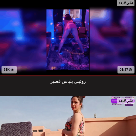
عالي الدقة
31K
01:37
روتيني بلباس قصير
عالي الدقة