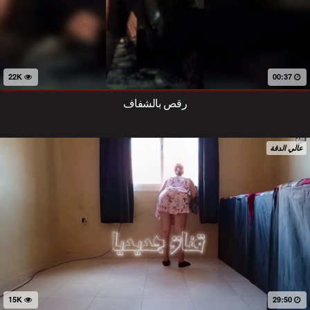
22K
00:37
رقص بالشفاف
عالي الدقة
15K
29:50