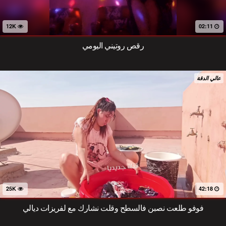
12K
02:11
رقص روتيني اليومي
عالي الدقة
25K
42:18
فوفو طلعت نصبن فالسطح وقلت نشارك مع لفريزات ديالي