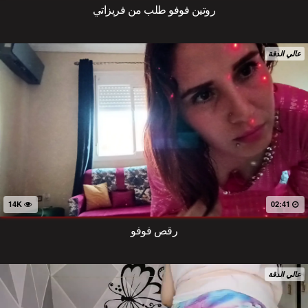
روتين فوفو طلب من فريزاتي
عالي الدقة
14K
02:41
رقص فوفو
عالي الدقة