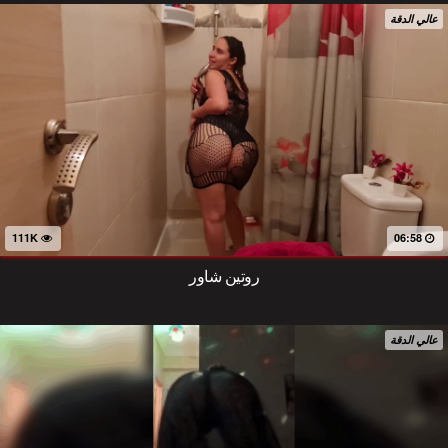
عالي الدقة
111K
06:58
روتين شاور
عالي الدقة