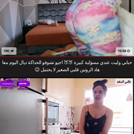
18K
10:56
حبابي وليت عندي مسؤلية كبيرة 🍑🍑 اجيو تشوفو الحداكة ديال اليوم معا
هاد الروتين قلبي الصغير لا يحتمل 😉
عالي الدقة