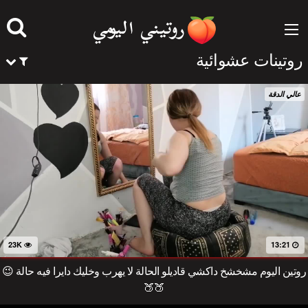
جاوز
لى
لمحتوى
روتينات عشوائية
عالي الدقة
23K
13:21
روتين اليوم مشخشخ داكشي قاديلو الحالة لا يهرب وخليك دايرا فيه حالة 😉
🍑🍑