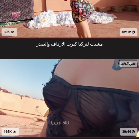
59K
02:12
مشيت لتركيا كبرت الارداف والصدر
عالي الدقة
165K
39:44