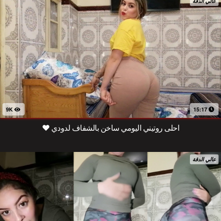
عالي الدقة
9K
15:17
احلى روتيني اليومي ساخن بالشفاف لدودي ❤️
عالي الدقة