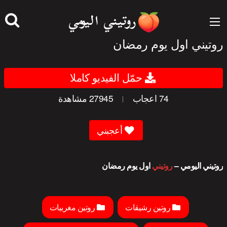
جاوز
لى
لمحتوى
روتيني اول يوم رمضان
حمّل الفيديو كاملا
74
اعجاب
27945
مشاهدة
|
أعجبني
روتيني اليومي –
روتيني
اول يوم رمضان
روتين رشيقات
روتين مغربيات