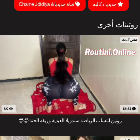
جديديا دكاليه
قناة جديديا& Chaine Jdidiya
روتينات أخرى
عالي الدقة
8K
18:54
روتين انتساب الرياضة سندريلا العبدية وريقة الحنة 🥵😍