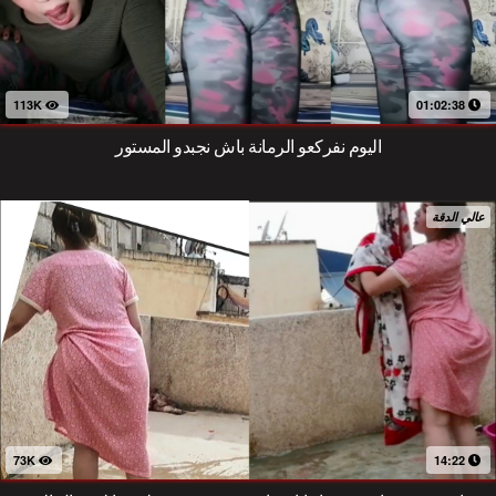
113K
01:02:38
اليوم نفركعو الرمانة باش نجبدو المستور
عالي الدقة
73K
14:22