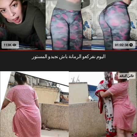
113K
01:02:38
اليوم نفركعو الرمانة باش نجبدو المستور
عالي الدقة