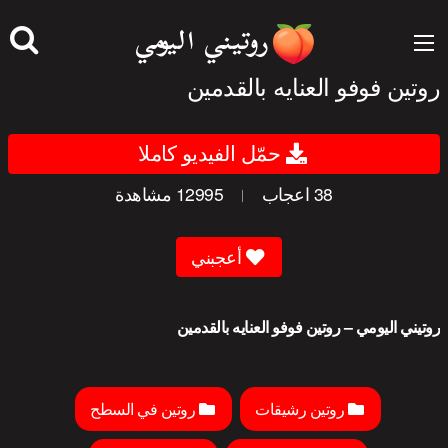
جاوز
لى
لمحتوى
روتين فوفو العنايه بالقدمين
حمّل الفيديو كاملا
38
اعجاب
12995
مشاهدة
|
أعجبني
روتيني اليومي – روتين فوفو العنايه بالقدمين
روتين رشيقات
روتين في السطح