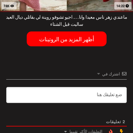
74K
14:22
ماعندي زهر ناس معيدا وانا…. اجيو تشوفو روينة لي بقاتلي ديال العيد
ساليت قبل الشتاء
أظهر المزيد من الروتينات
اشترك في
2
تعليقات
التعليقات الأكثر تقييما