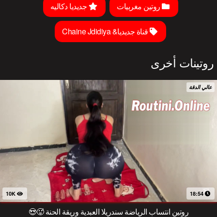
روتين مغربيات
جديديا دكاليه
قناة جديديا& Chaine Jdidiya
روتينات أخرى
عالي الدقة
10K
18:54
روتين انتساب الرياضة سندريلا العبدية وريقة الحنة 🥵😍