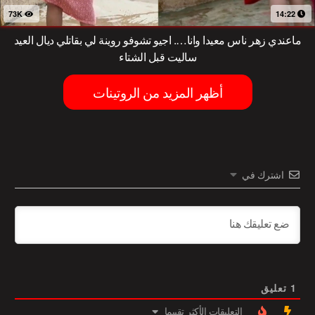
73K
14:22
ماعندي زهر ناس معيدا وانا…. اجيو تشوفو روينة لي بقاتلي ديال العيد
ساليت قبل الشتاء
أظهر المزيد من الروتينات
اشترك في
1
تعليق
التعليقات الأكثر تقييما