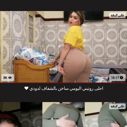
عالي الدقة
9K
15:17
احلى روتيني اليومي ساخن بالشفاف لدودي ❤️
عالي الدقة