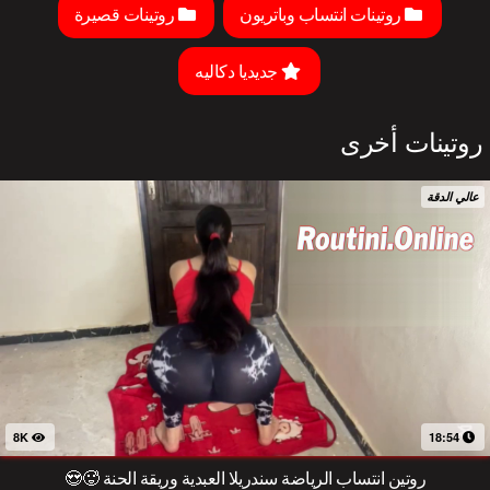
روتينات انتساب وباتريون
روتينات قصيرة
جديديا دكاليه
روتينات أخرى
عالي الدقة
8K
18:54
روتين انتساب الرياضة سندريلا العبدية وريقة الحنة 🥵😍