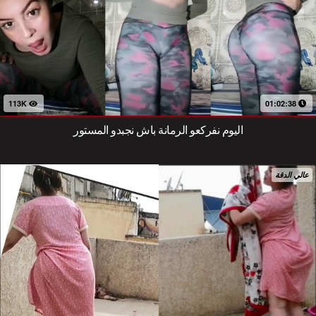
113K
01:02:38
اليوم نفركعو الرمانة باش نجبدو المستور
عالي الدقة