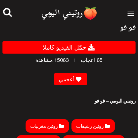
جاوز
لى
لمحتوى
فو فو
حمّل الفيديو كاملا
65
اعجاب
15063
مشاهدة
|
أعجبني
روتيني اليومي – فو فو
روتين رشيقات
روتين مغربيات